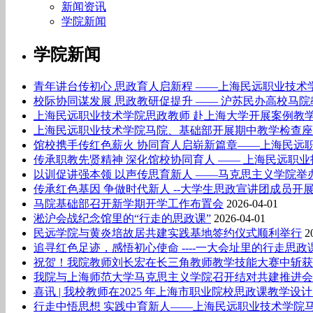
新闻资讯
学院新闻
学院新闻
青年讲台传初心 思政育人启新程 ——上海民远职业技
校际协同谋发展 思政教研促提升 —— 沪苏民办高校马
上海民远职业技术学院思政教师 赴上海大学开展案例教
上海民远职业技术学院马院、基础部开展期中教学检查座
馆校携手传红色薪火 协同育人启崭新篇章——上海民远
传承职教先贤精神 深化馆校协同育人 —— 上海民远职
以训促讲强本领 以声传思育新人 ——马克思主义学院
传承红色基因 争做时代新人 --大学生思政宣讲团成员开
马院基础部召开新学期开学工作布置会
2026-04-01
淞沪会战纪念馆里的“行走的思政课”
2026-04-01
民远学院与黄炎培故居共建实践基地签约仪式顺利举行
2
追寻红色足迹，感悟初心使命 ----一大会址里的行走思政
祝贺！我院教师刘长宏在长三角教师教学技能大赛中斩获
我院与上海师范大学马克思主义学院召开结对共建推进会
喜讯 | 我校教师在2025 年上海市职业院校思政课教学
行走中悟思想 实践中育新人——上海民远职业技术学院